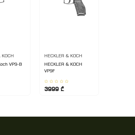
& KOCH
HECKLER & KOCH
HECKLER 
Koch VP9-B
HECKLER & KOCH
Heckler&ko
VP9F
9X19
3999 ₾
4690 ₾