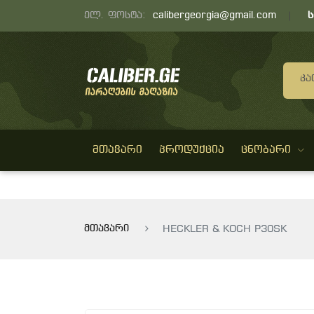
ელ. ფოსტა:
calibergeorgia@gmail.com
Კა
ᲛᲗᲐᲕᲐᲠᲘ
ᲞᲠᲝᲓᲣᲥᲪᲘᲐ
ᲪᲜᲝᲑᲐᲠᲘ
მთავარი
HECKLER & KOCH P30SK