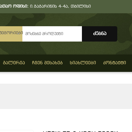
სათაო ოფისი:
ი.გაგარინის 4-4ა, თბილისი
ტეგორიები
ᲒᲐᲚᲔᲠᲔᲐ
ᲩᲕᲔᲜ ᲨᲔᲡᲐᲮᲔᲑ
ᲡᲘᲐᲮᲚᲔᲔᲑᲘ
ᲙᲝᲜᲢᲐᲥᲢᲘ