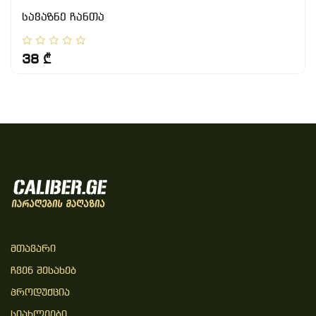
სავაზნე ჩანთა
38 ₾
Მთავარი
Ჩვენ Შესახებ
Პროდუქცია
Სიახლეები