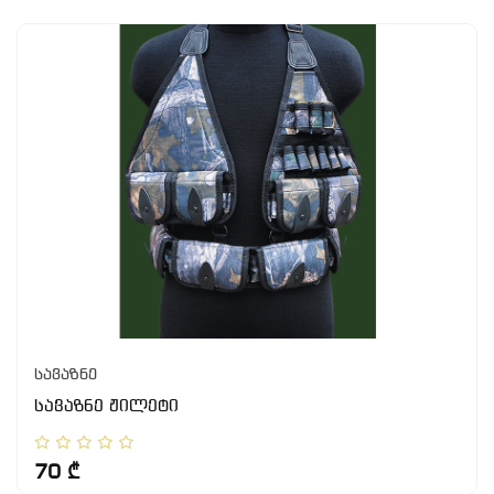
სავაზნე
სავაზნე ჟილეტი
70 ₾