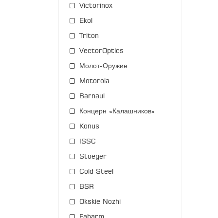
Victorinox
Ekol
Triton
VectorOptics
Молот-Оружие
Motorola
Barnaul
Концерн «Калашников»
Konus
ISSC
Stoeger
Cold Steel
BSR
Okskie Nozhi
Fabarm