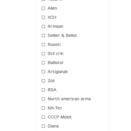
Allen
XCH
Armsan
Sellier & Bellot
Ruseti
Stil crin
Ballistol
Artigianali
Zoli
BSA
North american arms
Kel-Tec
СССР Molot
Diana