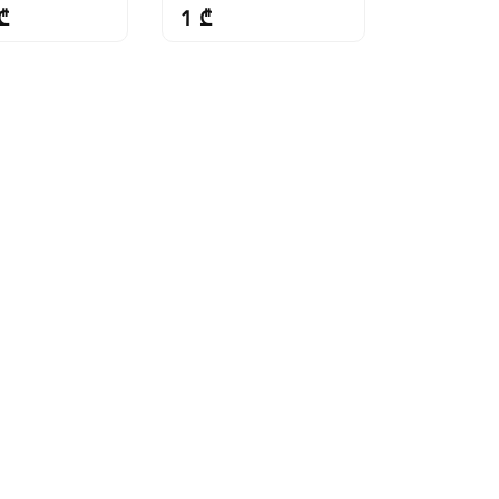
₾
1 ₾