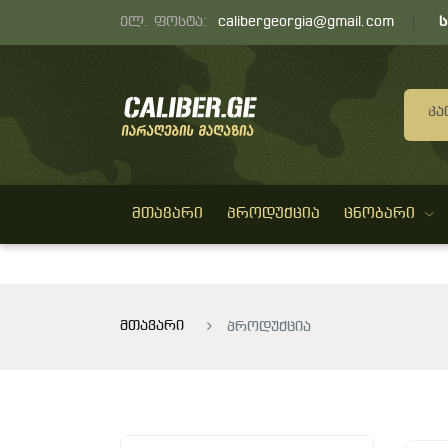
ელ. ფოსტა:
calibergeorgia@gmail.com
Კა
ᲛᲗᲐᲕᲐᲠᲘ
ᲞᲠᲝᲓᲣᲥᲪᲘᲐ
ᲪᲜᲝᲑᲐᲠᲘ
მთავარი
პროდუქცია