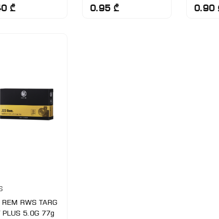
40 ₾
0.95 ₾
0.90 
S
 REM RWS TARG
T PLUS 5.0G 77g