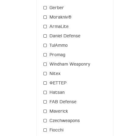
Gerber
Morakniv®
ArmaLite
Daniel Defense
TulAmmo
Promag
Windham Weaponry
Nitex
ФЕТТЕР
Hatsan
FAB Defense
Maverick
Czechweapons
Fiocchi