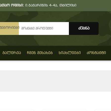
სათაო ოფისი:
ი.გაგარინის 4-4ა, თბილისი
ტეგორიები
ᲒᲐᲚᲔᲠᲔᲐ
ᲩᲕᲔᲜ ᲨᲔᲡᲐᲮᲔᲑ
ᲡᲘᲐᲮᲚᲔᲔᲑᲘ
ᲙᲝᲜᲢᲐᲥᲢᲘ