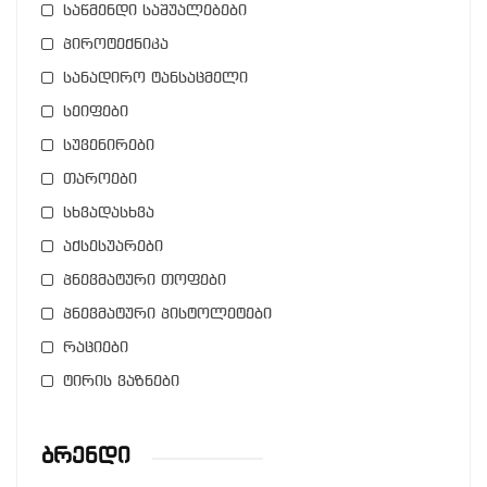
საწმენდი საშუალებები
პიროტექნიკა
სანადირო ტანსაცმელი
სეიფები
სუვენირები
თაროები
სხვადასხვა
აქსესუარები
პნევმატური თოფები
პნევმატური პისტოლეტები
რაციები
ტირის ვაზნები
Ბრენდი