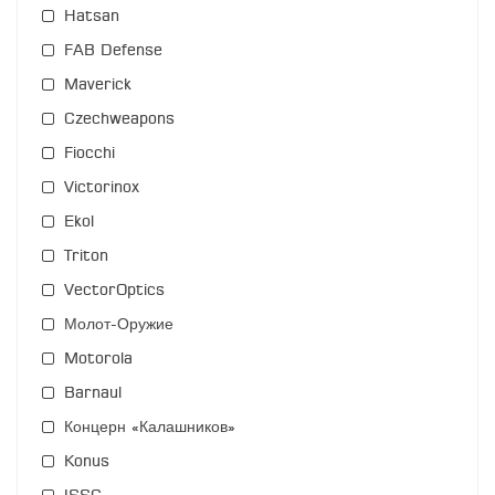
Hatsan
FAB Defense
Maverick
Czechweapons
Fiocchi
Victorinox
Ekol
Triton
VectorOptics
Молот-Оружие
Motorola
Barnaul
Концерн «Калашников»
Konus