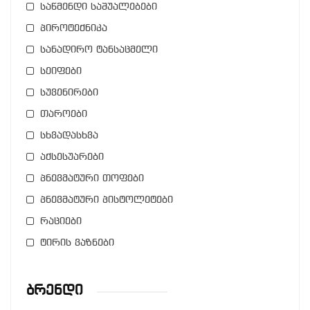
საწმენდი საშუალებები
პიროტექნიკა
სანადირო ტანსაცმელი
სეიფები
სუვენირები
თაროები
სხვადასხვა
აქსესუარები
პნევმატური თოფები
პნევმატური პისტოლეტები
რაციები
ტირის ვაზნები
Ბრენდი