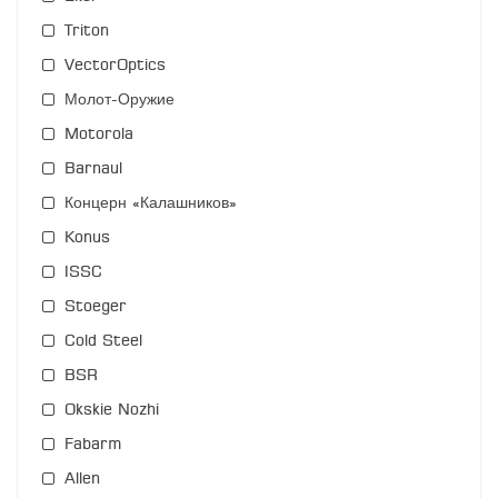
Triton
VectorOptics
Молот-Оружие
Motorola
Barnaul
Концерн «Калашников»
Konus
ISSC
Stoeger
Cold Steel
BSR
Okskie Nozhi
Fabarm
Allen