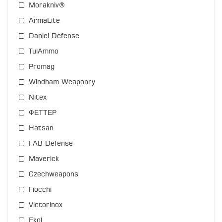
Morakniv®
ArmaLite
Daniel Defense
TulAmmo
Promag
Windham Weaponry
Nitex
ФЕТТЕР
Hatsan
FAB Defense
Maverick
Czechweapons
Fiocchi
Victorinox
Ekol