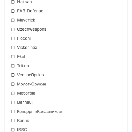
Hatsan
FAB Defense
Maverick
Czechweapons
Fiocchi
Victorinox
Ekol
Triton
VectorOptics
Молот-Оружие
Motorola
Barnaul
Концерн «Калашников»
Konus
ISSC