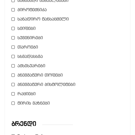
საწმენდი საშუალებები
პიროტექნიკა
სანადირო ტანსაცმელი
სეიფები
სუვენირები
თაროები
სხვადასხვა
აქსესუარები
პნევმატური თოფები
პნევმატური პისტოლეტები
რაციები
ტირის ვაზნები
Ბრენდი