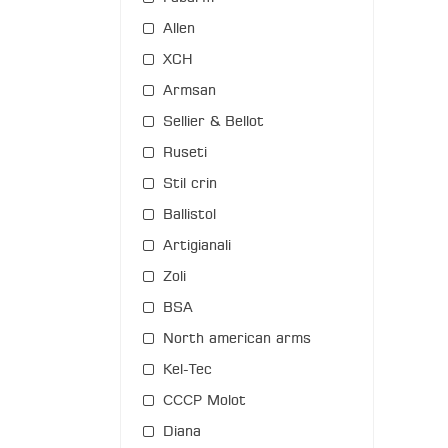
Allen
XCH
Armsan
Sellier & Bellot
Ruseti
Stil crin
Ballistol
Artigianali
Zoli
BSA
North american arms
Kel-Tec
СССР Molot
Diana