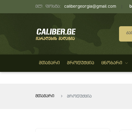
ელ. ფოსტა:
calibergeorgia@gmail.com
Კა
ᲛᲗᲐᲕᲐᲠᲘ
ᲞᲠᲝᲓᲣᲥᲪᲘᲐ
ᲪᲜᲝᲑᲐᲠᲘ
მთავარი
პროდუქცია