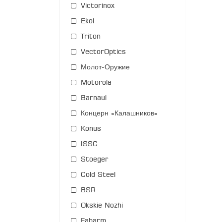
Victorinox
Ekol
Triton
VectorOptics
Молот-Оружие
Motorola
Barnaul
Концерн «Калашников»
Konus
ISSC
Stoeger
Cold Steel
BSR
Okskie Nozhi
Fabarm