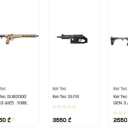
Tec
Kel Tec
Kel Tec
 Tec SUB2000
Kel-Tec SU16
Kel Te
3 კალ. 10მმ,
GEN 3 
50 ₾
3550 ₾
2550