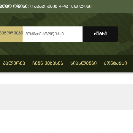
სათაო ოფისი:
ი.გაგარინის 4-4ა, თბილისი
ტეგორიები
ᲒᲐᲚᲔᲠᲔᲐ
ᲩᲕᲔᲜ ᲨᲔᲡᲐᲮᲔᲑ
ᲡᲘᲐᲮᲚᲔᲔᲑᲘ
ᲙᲝᲜᲢᲐᲥᲢᲘ