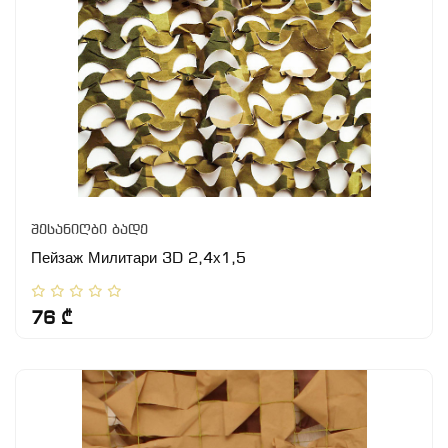
შესანიღბი ბადე
Пейзаж Милитари 3D 2,4х1,5
76 ₾