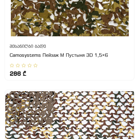
შესანიღბი ბადე
Camosystems Пейзаж М Пустыня 3D 1,5×6
286 ₾