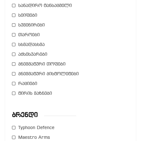
სანადირო ტანსაცმელი
სეიფები
სუვენირები
თაროები
სხვადასხვა
აქსესუარები
პნევმატური თოფები
პნევმატური პისტოლეტები
რაციები
ტირის ვაზნები
Ბრენდი
Typhoon Defence
Maestro Arms