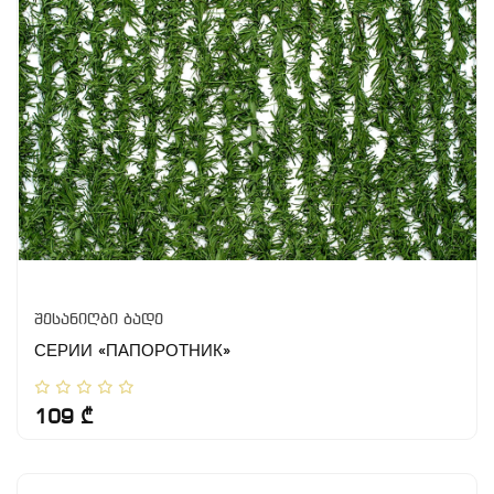
შესანიღბი ბადე
СЕРИИ «ПАПОРОТНИК»
109 ₾