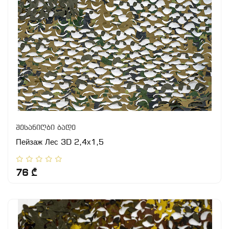
შესანიღბი ბადე
Пейзаж Лес 3D 2,4х1,5
76 ₾