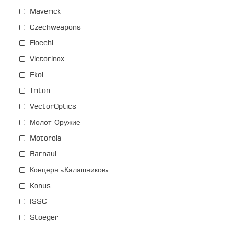
Maverick
Czechweapons
Fiocchi
Victorinox
Ekol
Triton
VectorOptics
Молот-Оружие
Motorola
Barnaul
Концерн «Калашников»
Konus
ISSC
Stoeger