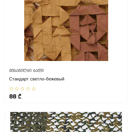
შესანიღბი ბადე
Стандарт светло-бежевый
88 ₾