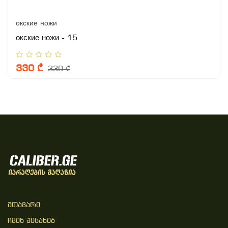
окские ножи
окские ножи - 15
330 ₾
330 ₾
Მთავარი
Ჩვენ Შესახებ