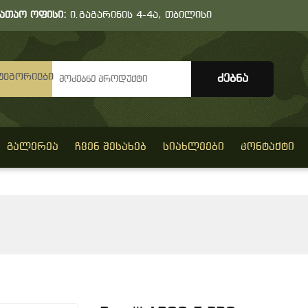
სათაო ოფისი:
ი.გაგარინის 4-4ა, თბილისი
ტეგორიები
ᲒᲐᲚᲔᲠᲔᲐ
ᲩᲕᲔᲜ ᲨᲔᲡᲐᲮᲔᲑ
ᲡᲘᲐᲮᲚᲔᲔᲑᲘ
ᲙᲝᲜᲢᲐᲥᲢᲘ