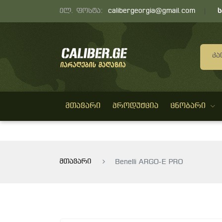
ელ. ფოსტა:
calibergeorgia@gmail.com
Კა
ᲛᲗᲐᲕᲐᲠᲘ
ᲞᲠᲝᲓᲣᲥᲪᲘᲐ
ᲪᲜᲝᲑᲐᲠᲘ
მთავარი
Benelli ARGO-E PRO