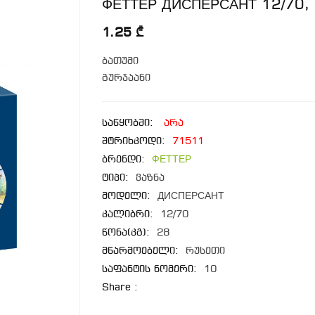
ФЕТТЕР ДИСПЕРСАНТ 12/70,
1.25 ₾
ბათუმი
გურჯაანი
საწყობში:
არა
შტრიხკოდი:
71511
ბრენდი:
ФЕТТЕР
ტიპი:
ვაზნა
მოდელი:
ДИСПЕРСАНТ
კალიბრი:
12/70
წონა(კგ):
28
მწარმოებელი:
რუსეთი
საფანტის ნომერი:
10
Share :