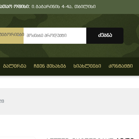
სათაო ოფისი:
ი.გაგარინის 4-4ა, თბილისი
ტეგორიები
ᲒᲐᲚᲔᲠᲔᲐ
ᲩᲕᲔᲜ ᲨᲔᲡᲐᲮᲔᲑ
ᲡᲘᲐᲮᲚᲔᲔᲑᲘ
ᲙᲝᲜᲢᲐᲥᲢᲘ
28