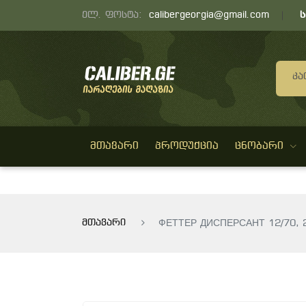
ელ. ფოსტა:
calibergeorgia@gmail.com
Კა
ᲛᲗᲐᲕᲐᲠᲘ
ᲞᲠᲝᲓᲣᲥᲪᲘᲐ
ᲪᲜᲝᲑᲐᲠᲘ
მთავარი
ФЕТТЕР ДИСПЕРСАНТ 12/70, 