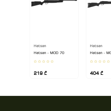
Hatsan
Hatsan
D 95
Hatsan - MOD 70
Hatsan - M
219 ₾
404 ₾