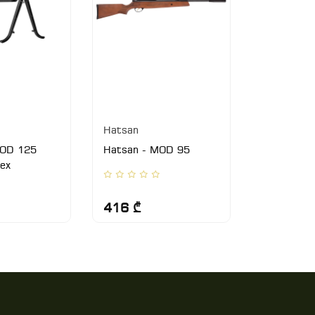
Hatsan
Hatsan
MOD 125
Hatsan - MOD 95
Hatsan - 
tex
416 ₾
219 ₾