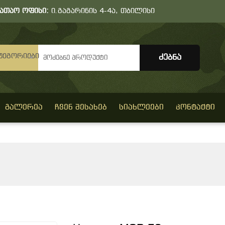
სათაო ოფისი:
ი.გაგარინის 4-4ა, თბილისი
ტეგორიები
ᲒᲐᲚᲔᲠᲔᲐ
ᲩᲕᲔᲜ ᲨᲔᲡᲐᲮᲔᲑ
ᲡᲘᲐᲮᲚᲔᲔᲑᲘ
ᲙᲝᲜᲢᲐᲥᲢᲘ