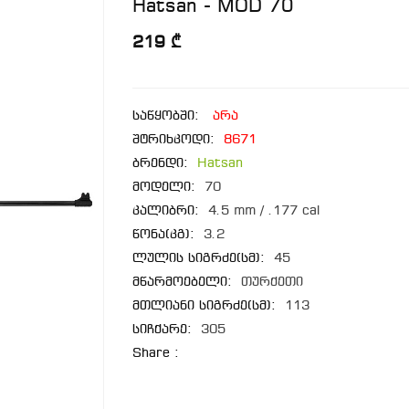
Hatsan - MOD 70
219 ₾
საწყობში:
არა
შტრიხკოდი:
8671
ბრენდი:
Hatsan
მოდელი:
70
კალიბრი:
4.5 mm / .177 cal
წონა(კგ):
3.2
ლულის სიგრძე(სმ):
45
მწარმოებელი:
თურქეთი
მთლიანი სიგრძე(სმ):
113
სიჩქარე:
305
Share :