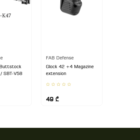
se
FAB Defense
FAB Defen
Buttstock
Glock 42 +4 Magazine
Tactical Rif
/ SBT-V58
extension
49 ₾
44 ₾