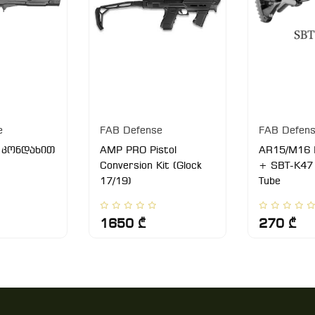
e
FAB Defense
FAB Defen
 კონდახით
AMP PRO Pistol
AR15/M16 
Conversion Kit (Glock
+ SBT-K47 
17/19)
Tube
1650 ₾
270 ₾