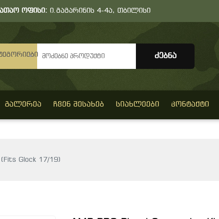
სათაო ოფისი:
ი.გაგარინის 4-4ა, თბილისი
ტეგორიები
ᲒᲐᲚᲔᲠᲔᲐ
ᲩᲕᲔᲜ ᲨᲔᲡᲐᲮᲔᲑ
ᲡᲘᲐᲮᲚᲔᲔᲑᲘ
ᲙᲝᲜᲢᲐᲥᲢᲘ
(Fits Glock 17/19)