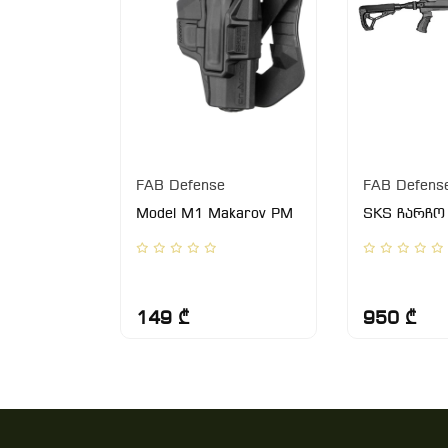
FAB Defense
FAB Defens
l M1 For
Model M1 Makarov PM
SKS ჩარჩო
-01
le+ Belt)
149 ₾
950 ₾