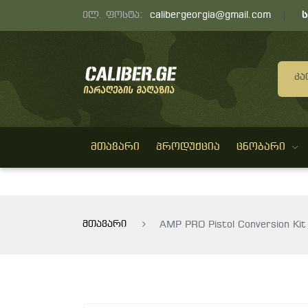
ელ. ფოსტა:
calibergeorgia@gmail.com
Კა
ᲛᲗᲐᲕᲐᲠᲘ
ᲞᲠᲝᲓᲣᲥᲪᲘᲐ
ᲪᲜᲝᲑᲐᲠᲘ
მთავარი
AMP PRO Pistol Conversion Kit 