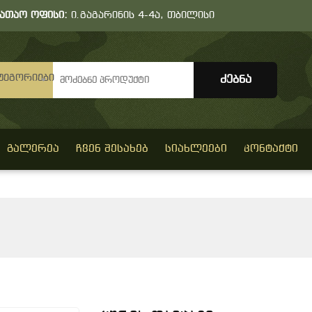
სათაო ოფისი:
ი.გაგარინის 4-4ა, თბილისი
ტეგორიები
ᲒᲐᲚᲔᲠᲔᲐ
ᲩᲕᲔᲜ ᲨᲔᲡᲐᲮᲔᲑ
ᲡᲘᲐᲮᲚᲔᲔᲑᲘ
ᲙᲝᲜᲢᲐᲥᲢᲘ