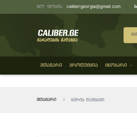
ელ. ფოსტა:
calibergeorgia@gmail.com
Კა
ᲛᲗᲐᲕᲐᲠᲘ
ᲞᲠᲝᲓᲣᲥᲪᲘᲐ
ᲪᲜᲝᲑᲐᲠᲘ
მთავარი
ყურის დამცავი