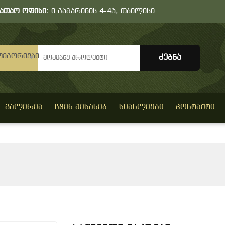
სათაო ოფისი:
ი.გაგარინის 4-4ა, თბილისი
ტეგორიები
ᲒᲐᲚᲔᲠᲔᲐ
ᲩᲕᲔᲜ ᲨᲔᲡᲐᲮᲔᲑ
ᲡᲘᲐᲮᲚᲔᲔᲑᲘ
ᲙᲝᲜᲢᲐᲥᲢᲘ