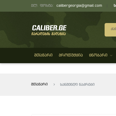
ელ. ფოსტა:
calibergeorgia@gmail.com
Კა
ᲛᲗᲐᲕᲐᲠᲘ
ᲞᲠᲝᲓᲣᲥᲪᲘᲐ
ᲪᲜᲝᲑᲐᲠᲘ
მთავარი
საწმენდი ნაკრები