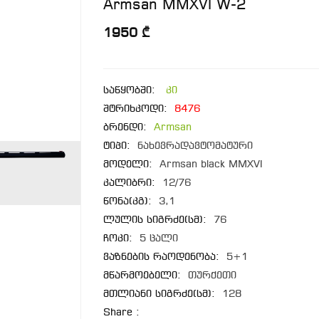
Armsan MMXVI W-2
1950 ₾
საწყობში:
კი
შტრიხკოდი:
8476
ბრენდი:
Armsan
ტიპი:
ნახევრადავტომატური
მოდელი:
Armsan black MMXVI
კალიბრი:
12/76
წონა(კგ):
3,1
ლულის სიგრძე(სმ):
76
ჩოკი:
5 ცალი
ვაზნების რაოდენობა:
5+1
მწარმოებელი:
თურქეთი
მთლიანი სიგრძე(სმ):
128
Share :