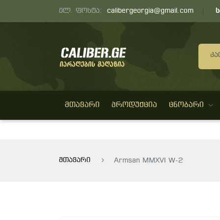
ელ. ფოსტა:
calibergeorgia@gmail.com
Კა
ᲛᲗᲐᲕᲐᲠᲘ
ᲞᲠᲝᲓᲣᲥᲪᲘᲐ
ᲪᲜᲝᲑᲐᲠᲘ
მთავარი
Armsan MMXVI W-2