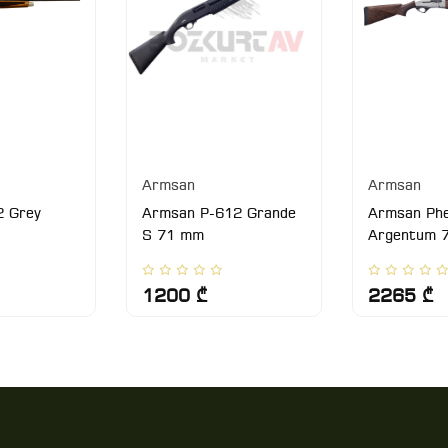
Armsan
Armsan
 Grey
Armsan P-612 Grande
Armsan Ph
S 71 mm
Argentum 
1200 ₾
2265 ₾