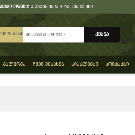
სათაო ოფისი:
ი.გაგარინის 4-4ა, თბილისი
ტეგორიები
ᲒᲐᲚᲔᲠᲔᲐ
ᲩᲕᲔᲜ ᲨᲔᲡᲐᲮᲔᲑ
ᲡᲘᲐᲮᲚᲔᲔᲑᲘ
ᲙᲝᲜᲢᲐᲥᲢᲘ