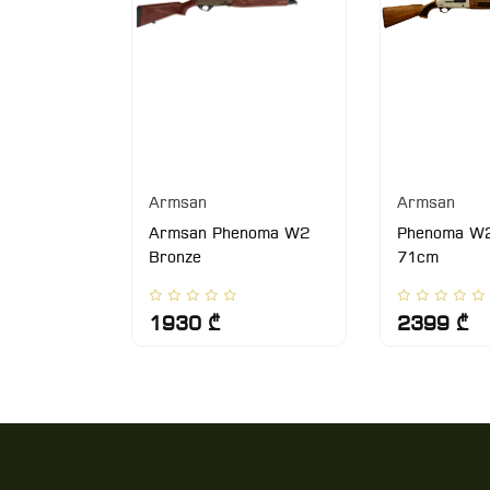
Armsan
Armsan
2S
Armsan Phenoma W2
Phenoma W2
Bronze
71cm
1930 ₾
2399 ₾