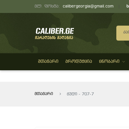
ელ. ფოსტა:
calibergeorgia@gmail.com
Კა
ᲛᲗᲐᲕᲐᲠᲘ
ᲞᲠᲝᲓᲣᲥᲪᲘᲐ
ᲪᲜᲝᲑᲐᲠᲘ
მთავარი
ქუდი - 707-7